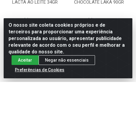
LACTA AO LEITE 34GR
CHOCOLATE LAKA 90GR
Código: 975064
Código: 970509
Embalagem: 12X12X34GR
Embalagem: 4X17X90 GR
O nosso site coleta cookies próprios e de
terceiros para proporcionar uma experiência
personalizada ao usuário, apresentar publicidade
Faça seu login ou
Faça seu login ou
relevante de acordo com o seu perfil e melhorar a
cadastre-se para
cadastre-se para
qualidade do nosso site.
ver preços e
ver preços e
comprar
comprar
Aceitar
Negar não essenciais
Preferências de Cookies