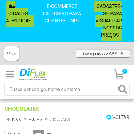
E-COMMERCE
CADASTRE-
CIDADES
EXCLUSIVO PARA
SE PARA
ATENDIDAS
CLIENTES CNPJ
VISUALIZAR
NOSSOS
PREÇOS
Baixe já nosso APP
0
CHOCOLATES
VOLTAR
INÍCIO
MEU MIX
CHOCOLATES