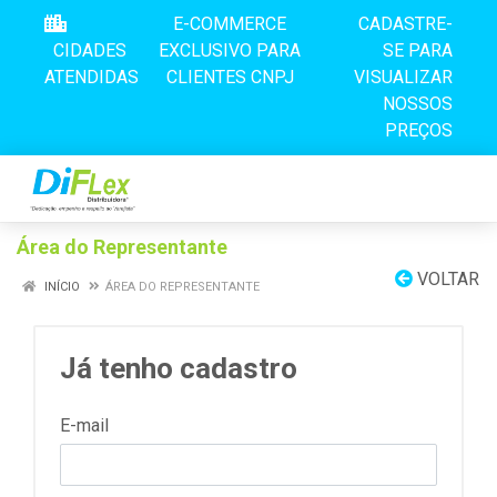
E-COMMERCE
CADASTRE-
CIDADES
EXCLUSIVO PARA
SE PARA
ATENDIDAS
CLIENTES CNPJ
VISUALIZAR
NOSSOS
PREÇOS
Área do Representante
VOLTAR
INÍCIO
ÁREA DO REPRESENTANTE
Já tenho cadastro
E-mail