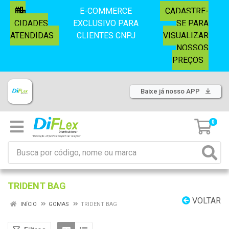
E-COMMERCE
CADASTRE-
CIDADES
EXCLUSIVO PARA
SE PARA
ATENDIDAS
CLIENTES CNPJ
VISUALIZAR
NOSSOS
PREÇOS
Baixe já nosso APP
0
TRIDENT BAG
VOLTAR
INÍCIO
GOMAS
TRIDENT BAG