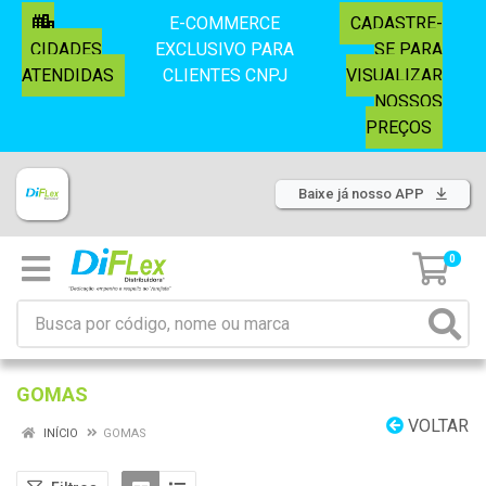
E-COMMERCE
CADASTRE-
CIDADES
EXCLUSIVO PARA
SE PARA
ATENDIDAS
CLIENTES CNPJ
VISUALIZAR
NOSSOS
PREÇOS
Baixe já nosso APP
0
GOMAS
VOLTAR
INÍCIO
GOMAS