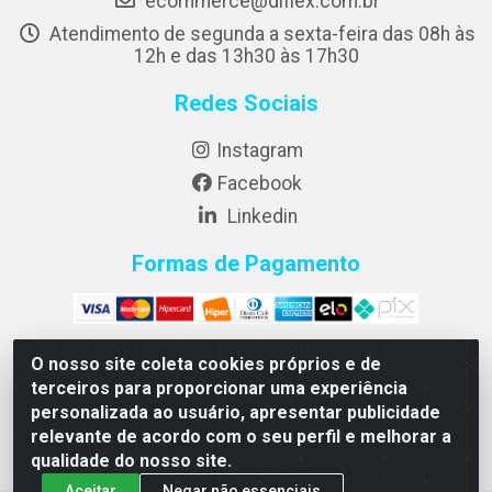
ecommerce@diflex.com.br
Atendimento de segunda a sexta-feira das 08h às
12h e das 13h30 às 17h30
Redes Sociais
Instagram
Facebook
Linkedin
Formas de Pagamento
O nosso site coleta cookies próprios e de
terceiros para proporcionar uma experiência
Diflex Distribuidora de Alimentos LTDA - Rua Jose Carlos
personalizada ao usuário, apresentar publicidade
Mufatto 1460 Bloco A-2 - Jardim Riviera - Cambé/PR - CEP
relevante de acordo com o seu perfil e melhorar a
86187-025 - CNPJ 14.455.712/0001-00
qualidade do nosso site.
Aceitar
Negar não essenciais