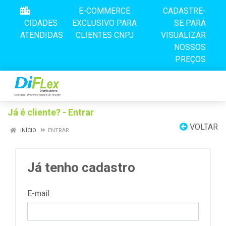
E-COMMERCE
CADASTRE-
CIDADES
EXCLUSIVO PARA
SE PARA
ATENDIDAS
CLIENTES CNPJ
VISUALIZAR
NOSSOS
PREÇOS
Já é cliente? - Entrar
VOLTAR
INÍCIO
ENTRAR
Já tenho cadastro
E-mail