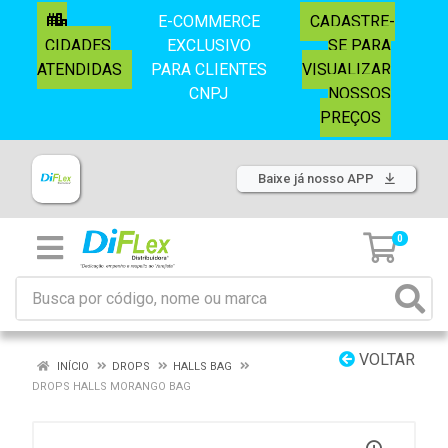
E-COMMERCE
CADASTRE-
CIDADES
EXCLUSIVO
SE PARA
ATENDIDAS
PARA CLIENTES
VISUALIZAR
CNPJ
NOSSOS
PREÇOS
Baixe já nosso APP
0
VOLTAR
INÍCIO
DROPS
HALLS BAG
DROPS HALLS MORANGO BAG