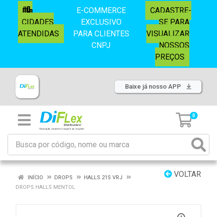
E-COMMERCE
CADASTRE-
CIDADES
EXCLUSIVO
SE PARA
ATENDIDAS
PARA CLIENTES
VISUALIZAR
CNPJ
NOSSOS
PREÇOS
Baixe já nosso APP
0
VOLTAR
INÍCIO
DROPS
HALLS 21S VRJ
DROPS HALLS MENTOL