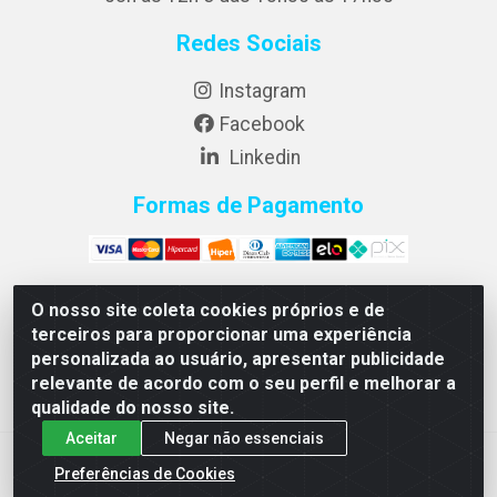
Redes Sociais
Instagram
Facebook
Linkedin
Formas de Pagamento
O nosso site coleta cookies próprios e de
terceiros para proporcionar uma experiência
Diflex Distribuidora de Alimentos LTDA - Rua Jose Carlos
personalizada ao usuário, apresentar publicidade
Mufatto 1460 Bloco A-2 - Jardim Riviera - Cambé/PR -
relevante de acordo com o seu perfil e melhorar a
CEP 86187-025 - CNPJ 14.455.712/0001-00
qualidade do nosso site.
Aceitar
Negar não essenciais
Preferências de Cookies