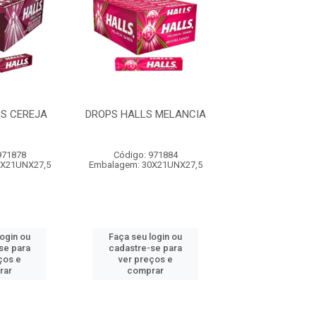
S CEREJA
DROPS HALLS MELANCIA
DROPS HALLS
FORTE
971878
Código: 971884
Código: 971
0X21UNX27,5
Embalagem: 30X21UNX27,5
Embalagem: 30X2
login ou
Faça seu login ou
Faça seu log
se para
cadastre-se para
cadastre-se 
ços e
ver preços e
ver preços
rar
comprar
comprar