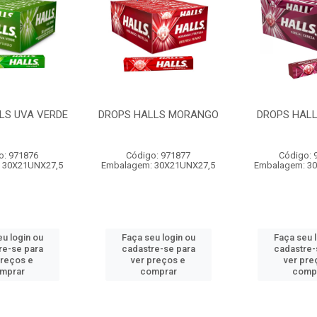
LS UVA VERDE
DROPS HALLS MORANGO
DROPS HALL
o: 971876
Código: 971877
Código: 
 30X21UNX27,5
Embalagem: 30X21UNX27,5
Embalagem: 3
u login ou
Faça seu login ou
Faça seu 
re-se para
cadastre-se para
cadastre-
preços e
ver preços e
ver pre
mprar
comprar
comp