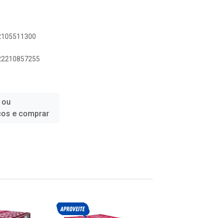
22105511300
622210857255
 ou
ços e comprar