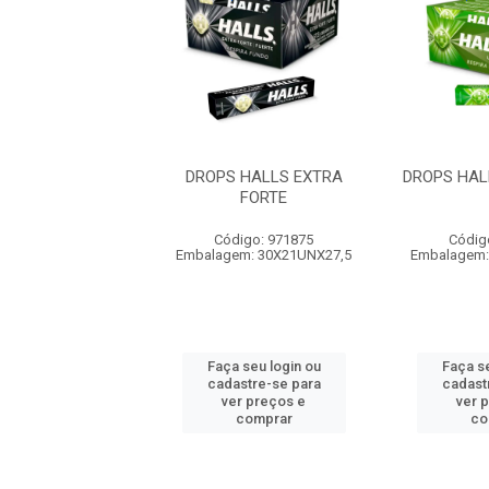
HALLS MELANCIA
DROPS HALLS EXTRA
DROPS HAL
FORTE
digo: 971884
Código: 971875
Códig
em: 30X21UNX27,5
Embalagem: 30X21UNX27,5
Embalagem:
 seu login ou
Faça seu login ou
Faça se
astre-se para
cadastre-se para
cadast
er preços e
ver preços e
ver 
comprar
comprar
co