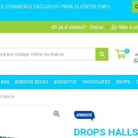
E-COMMERCE EXCLUSIVO PARA CLIENTES CNPJ
|
Já é cliente? - Entrar
Não é cl
0
 BAG
BEBIDAS SECAS
BISCOITOS
CHOCOLATES
DROPS
S MENTA
DROPS HALL