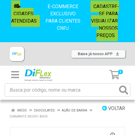
E-COMMERCE
CADASTRE-
CIDADES
EXCLUSIVO
SE PARA
ATENDIDAS
PARA CLIENTES
VISUALIZAR
CNPJ
NOSSOS
PREÇOS
Baixe já nosso APP
0
VOLTAR
INÍCIO
CHOCOLATES
AÇÃO DE BARRA
DIAMANTE NEGRO 80GR