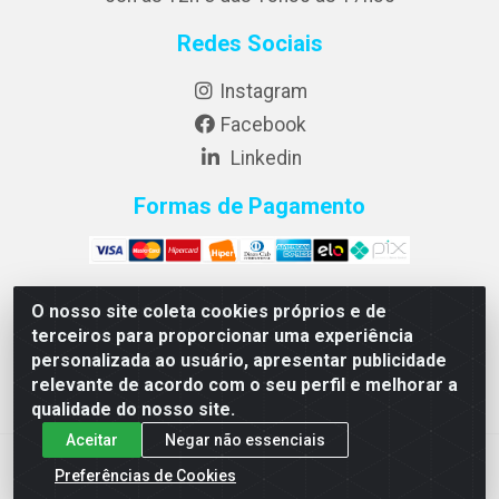
Redes Sociais
Instagram
Facebook
Linkedin
Formas de Pagamento
O nosso site coleta cookies próprios e de
terceiros para proporcionar uma experiência
Diflex Distribuidora de Alimentos LTDA - Rua Jose Carlos
personalizada ao usuário, apresentar publicidade
Mufatto 1460 Bloco A-2 - Jardim Riviera - Cambé/PR -
relevante de acordo com o seu perfil e melhorar a
CEP 86187-025 - CNPJ 14.455.712/0001-00
qualidade do nosso site.
Aceitar
Negar não essenciais
Preferências de Cookies