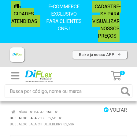
E-COMMERCE
CADASTRE-
CIDADES
EXCLUSIVO
SE PARA
ATENDIDAS
PARA CLIENTES
VISUALIZAR
CNPJ
NOSSOS
PREÇOS
Baixe já nosso APP
0
VOLTAR
INÍCIO
BALAS BAG
BUBBALOO BALA 75G E 82,5G
BUBBALOO BALA CIT BLUEBERRY 82,5GR