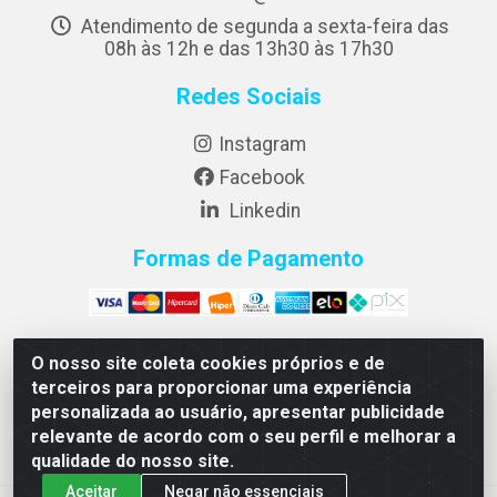
Atendimento de segunda a sexta-feira das
08h às 12h e das 13h30 às 17h30
Redes Sociais
Instagram
Facebook
Linkedin
Formas de Pagamento
O nosso site coleta cookies próprios e de
terceiros para proporcionar uma experiência
Diflex Distribuidora de Alimentos LTDA - Rua Jose Carlos
personalizada ao usuário, apresentar publicidade
Mufatto 1460 Bloco A-2 - Jardim Riviera - Cambé/PR -
relevante de acordo com o seu perfil e melhorar a
CEP 86187-025 - CNPJ 14.455.712/0001-00
qualidade do nosso site.
Aceitar
Negar não essenciais