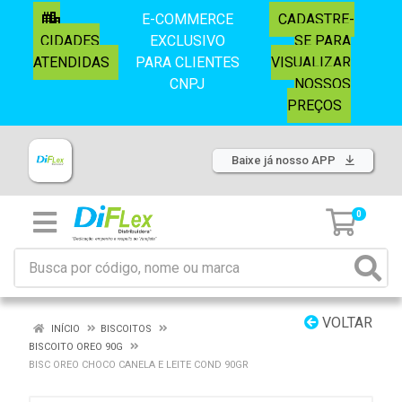
E-COMMERCE
CADASTRE-
CIDADES
EXCLUSIVO
SE PARA
ATENDIDAS
PARA CLIENTES
VISUALIZAR
CNPJ
NOSSOS
PREÇOS
Baixe já nosso APP
0
VOLTAR
INÍCIO
BISCOITOS
BISCOITO OREO 90G
BISC OREO CHOCO CANELA E LEITE COND 90GR